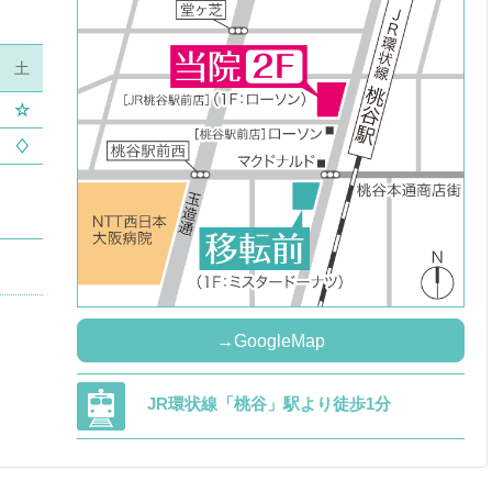
土
☆
♢
→GoogleMap
JR環状線「桃谷」駅より徒歩1分